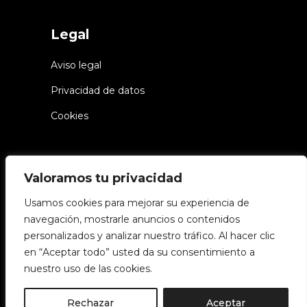
Legal
Aviso legal
Privacidad de datos
Cookies
Valoramos tu privacidad
Usamos cookies para mejorar su experiencia de
navegación, mostrarle anuncios o contenidos
© Chiwake – Todos los derechos
personalizados y analizar nuestro tráfico. Al hacer clic
en “Aceptar todo” usted da su consentimiento a
reservados
nuestro uso de las cookies.
Síguenos
Rechazar
Aceptar