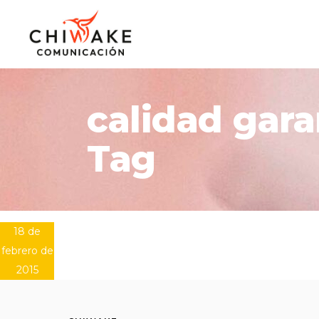
calidad gara
Tag
18 de
febrero de
2015