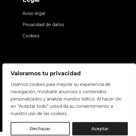
Aviso legal
Privacidad de datos
Cookies
Valoramos tu privacidad
Usamos cookies para mejorar su experiencia de
© Chiwake – Todos los derechos
navegación, mostrarle anuncios o contenidos
reservados
personalizados y analizar nuestro tráfico. Al hacer clic
en “Aceptar todo” usted da su consentimiento a
nuestro uso de las cookies.
Síguenos
Rechazar
Aceptar