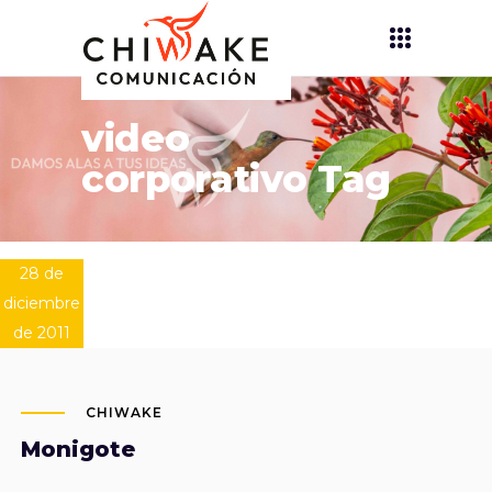
video
corporativo Tag
28 de
diciembre
de 2011
CHIWAKE
Monigote