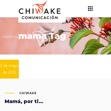
mama Tag
3 de mayo
de 2012
CHIWAKE
Mamá, por ti…