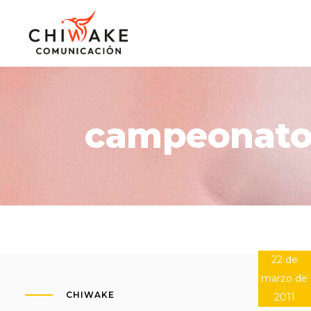
campeonato
22 de
marzo de
CHIWAKE
2011