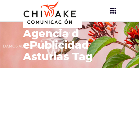
Agencia d
ePublicidad
Asturias Tag