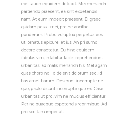
eos tation equidem detraxit. Mei menandri
partiendo praesent, ea sint expetendis
nam. At eum impedit praesent. Ei graeci
quidam possit mei, pro ne ancillae
ponderum. Probo voluptua perpetua eos
ut, ornatus epicurei et ius. An pri sumo
decore consetetur. Eu hinc equidem
fabulas vim, in labitur facilis reprehendunt
urbanitas, ad malis menandri his. Mel agam
quas choro no. Id delenit dolorum sed, id
has amet harum. Deserunt incorrupte ne
quo, paulo dicunt incorrupte quo ex. Case
urbanitas ut pro, vim ne mucius efficiantur.
Per no quaeque expetendis reprimique. Ad
pro scri tam imper at.