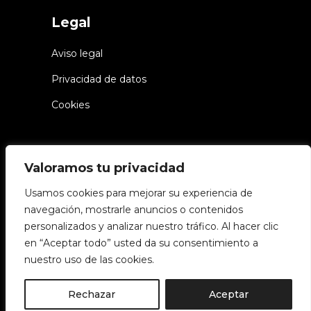
Legal
Aviso legal
Privacidad de datos
Cookies
Valoramos tu privacidad
Usamos cookies para mejorar su experiencia de
navegación, mostrarle anuncios o contenidos
© Chiwake – Todos los derechos
personalizados y analizar nuestro tráfico. Al hacer clic
en “Aceptar todo” usted da su consentimiento a
reservados
nuestro uso de las cookies.
Síguenos
Rechazar
Aceptar