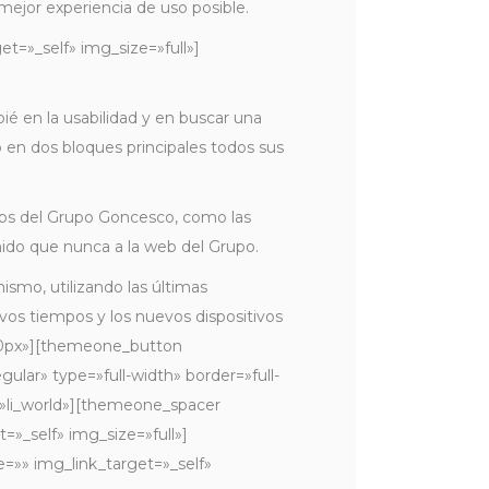
 mejor experiencia de uso posible.
t=»_self» img_size=»full»]
é en la usabilidad y en buscar una
o en dos bloques principales todos sus
bs del Grupo Goncesco, como las
nido que nunca a la web del Grupo.
smo, utilizando las últimas
evos tiempos y los nuevos dispositivos
100px»][themeone_button
lar» type=»full-width» border=»full-
=»li_world»][themeone_spacer
»_self» img_size=»full»]
=»» img_link_target=»_self»