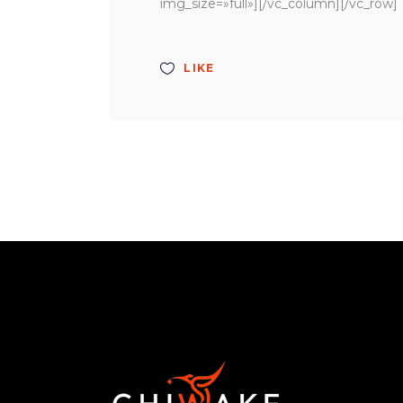
img_size=»full»][/vc_column][/vc_row]
LIKE