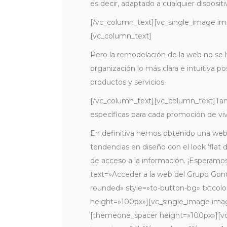
es decir, adaptado a cualquier disposit
[/vc_column_text][vc_single_image ima
[vc_column_text]
Pero la remodelación de la web no se h
organización lo más clara e intuitiva p
productos y servicios.
[/vc_column_text][vc_column_text]Tam
específicas para cada promoción de viv
En definitiva hemos obtenido una web 
tendencias en diseño con el look ‘flat 
de acceso a la información. ¡Espera
text=»Acceder a la web del Grupo Gonc
rounded» style=»to-button-bg» txtcolo
height=»100px»][vc_single_image image
[themeone_spacer height=»100px»][vc_