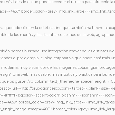
ivo móvil desde el que pueda acceder el usuario para ofrecerle la
ge=»4657″ border_color=»grey» img_link_large=»» img_link_targe
a quedado sólo en la estética sino que también ha hecho hincapi
osible de los menús y las distintas secciones de la web, agrupand
bién hemos buscado una integración mayor de las distintas we
iendas o, por ejemplo, el blog corporativo que ahora está más u
moderna, muy visual, donde las imágenes cobran gran protagoni
design’. Una web más usable, más intuitiva y práctica para los nu
mos que os guste![/vc_column_text][themeone_spacer height=»
esco» url=»http://grupogoncesco.com» target=»_blank» size=»regu
r=»#ffffff» bgcolor=»accent-color1″ bganim=»» iconanim=»» icon
=»4659″ border_color=»grey» img_link_large=»» img_link_target=
single_image image=»4661″ border_color=»grey» img_link_large