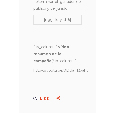
determinar el ganador del
público y del jurado.
[nggallery id=5]
[six_columns]
Vídeo
resumen de la
campaña
[/six_columns]
httpv://youtu.be/0DUaTT3xahc
LIKE